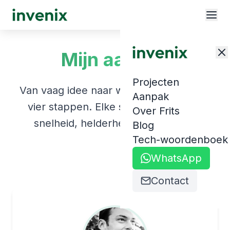
Mijn aanpak
Projecten
Van vaag idee naar werkend product in
Aanpak
vier stappen. Elke stap is gericht op
Over Frits
snelheid, helderheid en resultaat.
Blog
Tech-woordenboek
WhatsApp
Contact