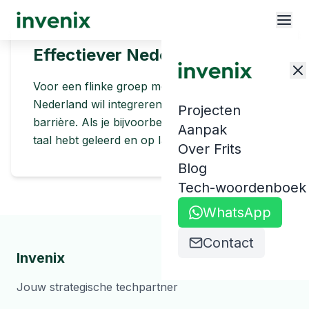
Effectiever Nederlands leren
Voor een flinke groep mensen die in
Nederland wil integreren is de taal een lastige
Projecten
barrière. Als je bijvoorbeeld nooit een andere
Aanpak
taal hebt geleerd en op latere leeftijd nog…
Over Frits
Blog
Tech-woordenboek
WhatsApp
Contact
Invenix
Jouw strategische techpartner