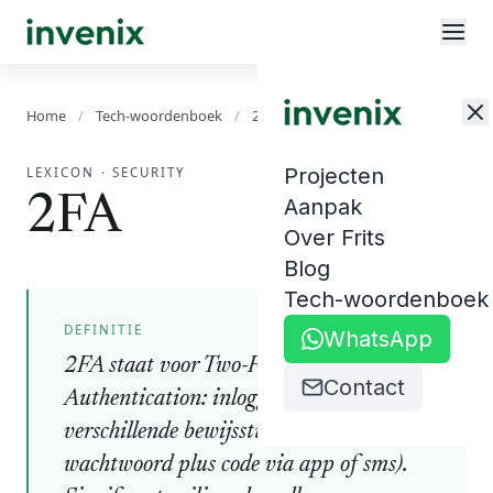
Home
/
Tech-woordenboek
/
2FA
Projecten
LEXICON
·
SECURITY
2FA
Aanpak
Over Frits
Blog
Tech-woordenboek
DEFINITIE
WhatsApp
2FA staat voor Two-Factor
Contact
Authentication: inloggen met twee
verschillende bewijsstukken (meestal
wachtwoord plus code via app of sms).