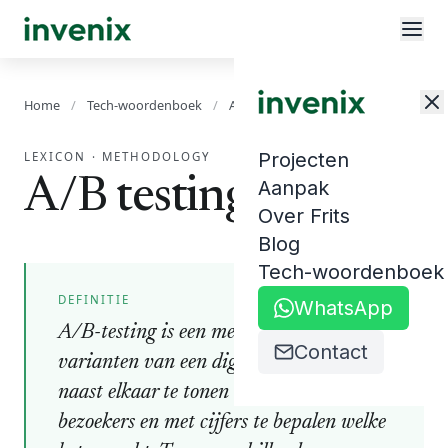
Home
/
Tech-woordenboek
/
A/B testing
Projecten
LEXICON
·
METHODOLOGY
A/B testing
Aanpak
Over Frits
Blog
Tech-woordenboek
DEFINITIE
WhatsApp
A/B-testing is een methode om twee
Contact
varianten van een digitaal element
naast elkaar te tonen aan vergelijkbare
bezoekers en met cijfers te bepalen welke