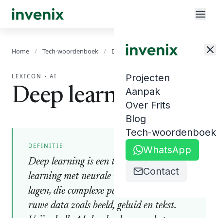
Home
/
Tech-woordenboek
/
Deep learning
Projecten
LEXICON
·
AI
Deep learning
Aanpak
Over Frits
Blog
Tech-woordenboek
DEFINITIE
WhatsApp
Deep learning is een tak van machine
Contact
learning met neurale netwerken van vele
lagen, die complexe patronen leren uit
ruwe data zoals beeld, geluid en tekst.