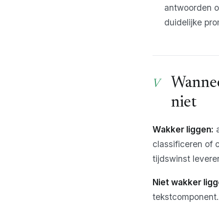
antwoorden op
duidelijke pr
Wannee
niet
Wakker liggen:
a
classificeren of 
tijdswinst lever
Niet wakker ligg
tekstcomponent. 