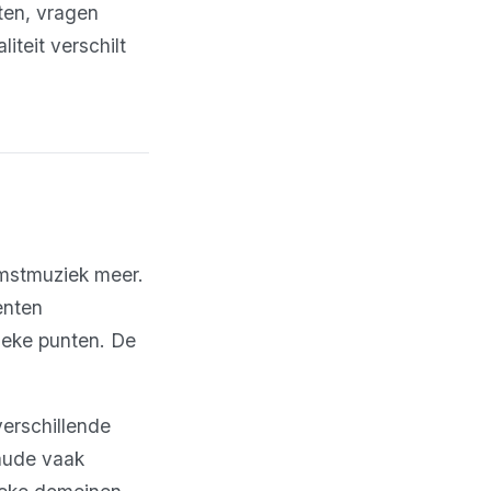
ten, vragen
teit verschilt
mstmuziek meer.
enten
ieke punten. De
verschillende
laude vaak