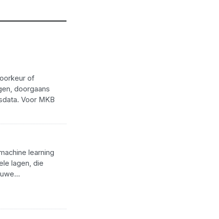
voorkeur of
ngen, doorgaans
gsdata. Voor MKB
 machine learning
le lagen, die
uwe...