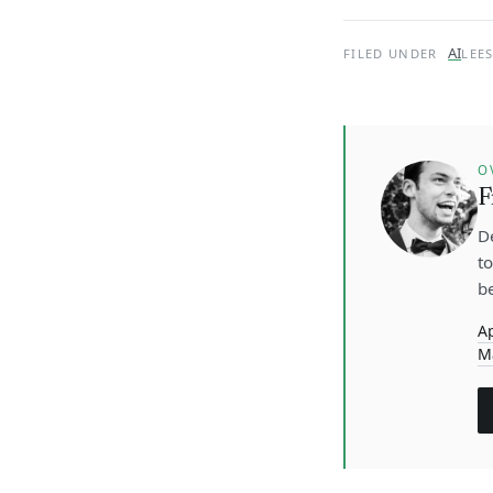
AI
FILED UNDER
LEES
O
F
D
t
be
A
M