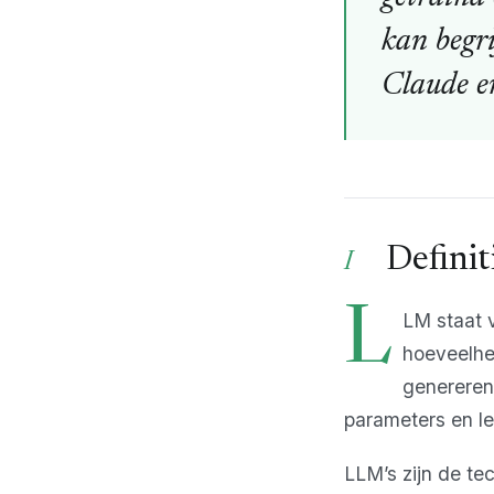
kan begr
Claude en
Definit
L
LM staat 
hoeveelhed
genereren
parameters en le
LLM’s zijn de t