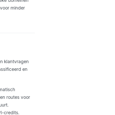
ieke domeinen
 voor minder
n klantvragen
ssificeerd en
matisch
den routes voor
uurt.
-credits.