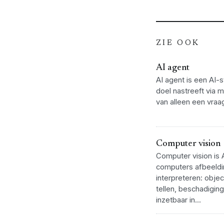
ZIE OOK
AI agent
AI agent is een AI-
doel nastreeft via 
van alleen een vraag
Computer vision
Computer vision is
computers afbeeldi
interpreteren: obj
tellen, beschadigin
inzetbaar in...