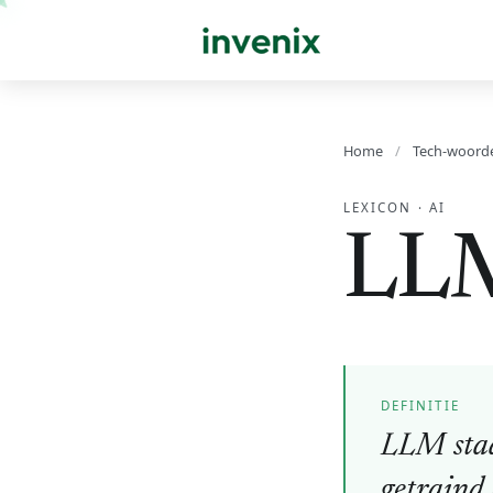
Home
/
Tech-woord
LEXICON
·
AI
LL
DEFINITIE
LLM staa
getraind 