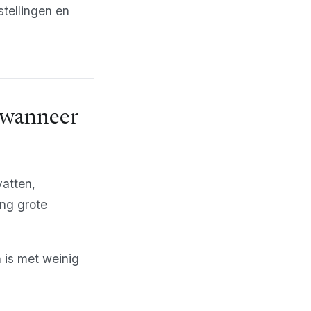
stellingen en
 wanneer
vatten,
ing grote
h is met weinig