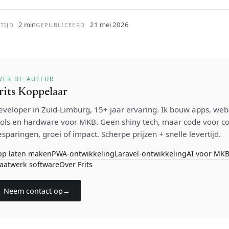
2 min
21 mei 2026
TIJD
GEPUBLICEERD
VER DE AUTEUR
rits Koppelaar
eveloper in Zuid-Limburg, 15+ jaar ervaring. Ik bouw apps, weba
ools en hardware voor MKB. Geen shiny tech, maar code voor c
sparingen, groei of impact. Scherpe prijzen + snelle levertijd.
pp laten maken
PWA-ontwikkeling
Laravel-ontwikkeling
AI voor MK
aatwerk software
Over Frits
Neem contact op
→