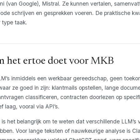
ni (van Google), Mistral. Ze kunnen vertalen, samenvat
de schrijven en gesprekken voeren. De praktische kwali
 type taak.
 het ertoe doet voor MKB
LM’s inmiddels een werkbaar gereedschap, geen toeko
aar ze goed in zijn: klantmails opstellen, lange docum
ntvragen classificeren, contracten doorlezen op specif
ef laag, vooral via API’s.
f is het belangrijk om te weten dat verschillende LLM’s 
bben. Voor lange teksten of nauwkeurige analyse is C