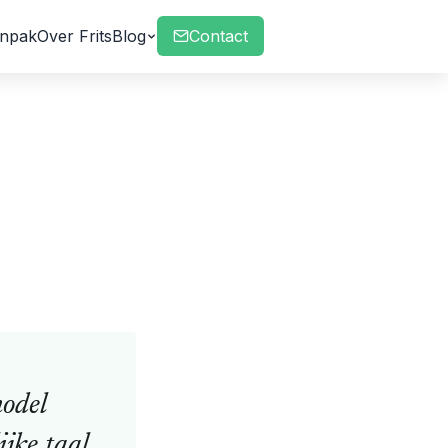
npak
Over Frits
Blog
Contact
odel
jke taal