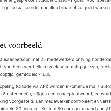
lgemene gesprekken voldoet ChatGPT goed, voor specif
of gespecialiseerde modellen bijna net zo goed werken
et voorbeeld
stussenpersoon met 25 medewerkers ontving honderde
l. Voorheen werd elk verzoek handmatig gelezen, gecla
ooptijd: gemiddeld 4 uur.
peling (Claude via API) worden inkomende mails auto
in 8 categorieën, krijgen een conceptantwoord, en wor
ing voorgesteld. Een medewerker controleert en verst
middeld 30 minuten. Kosten: 80 euro per maand aan API