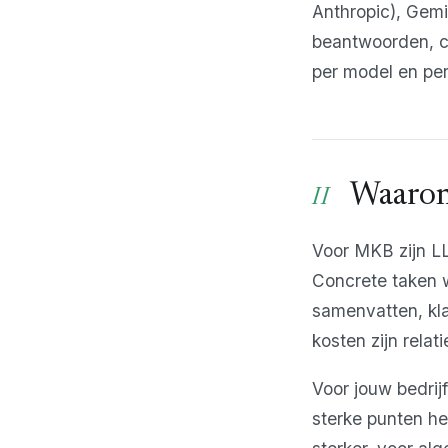
Anthropic), Gemi
beantwoorden, co
per model en per
Waarom
Voor MKB zijn L
Concrete taken w
samenvatten, kla
kosten zijn relati
Voor jouw bedrij
sterke punten he