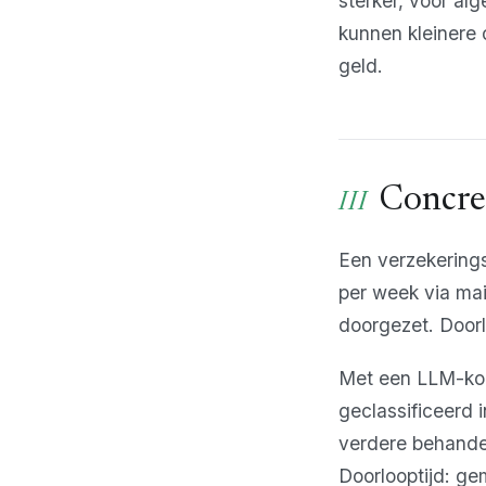
sterker, voor a
kunnen kleinere 
geld.
Concre
Een verzekering
per week via mai
doorgezet. Doorl
Met een LLM-kop
geclassificeerd 
verdere behandel
Doorlooptijd: ge