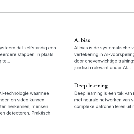
AI bias
systeem dat zelfstandig een
AI bias is de systematische 
meerdere stappen, in plaats
vertekening in AI-voorspelli
 te...
door onevenwichtige trainin
juridisch relevant onder AI...
Deep learning
 AI-technologie waarmee
Deep learning is een tak van
ngen en video kunnen
met neurale netwerken van ve
ecten herkennen, mensen
complexe patronen leren uit r
gen detecteren. Praktisch