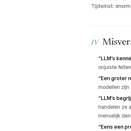
Tijdwinst: enorm
Misver
“LLM’s kenne
onjuiste feite
“Een groter mo
modellen zijn
“LLM’s begri
handelen ze a
menselijk den
“Eens een pro