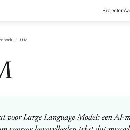
Projecten
Aa
enboek
/
LLM
M
t voor Large Language Model: een AI-m
op enorme hoeveelheden tekst dat menseli