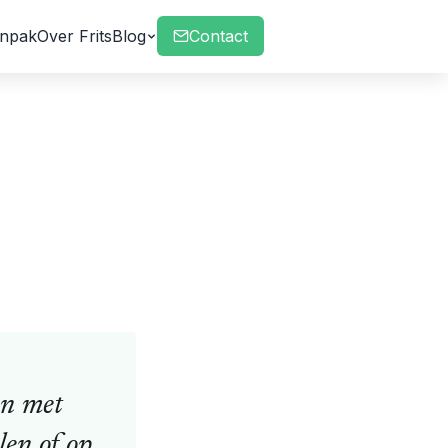
npak
Over Frits
Blog
Contact
en met
len of op