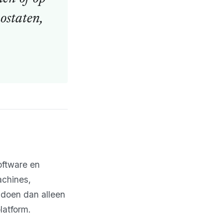
ostaten,
oftware en
achines,
 doen dan alleen
latform.