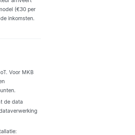
eur arriveert
model (€30 per
nde inkomsten.
IoT. Voor MKB
en
punten.
at de data
 dataverwerking
llatie: