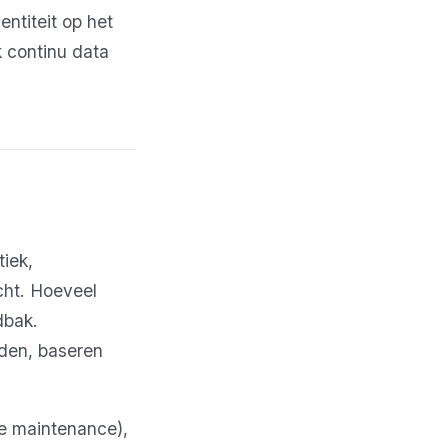
ntiteit op het
k continu data
iek,
icht. Hoeveel
dbak.
nden, baseren
ve maintenance),