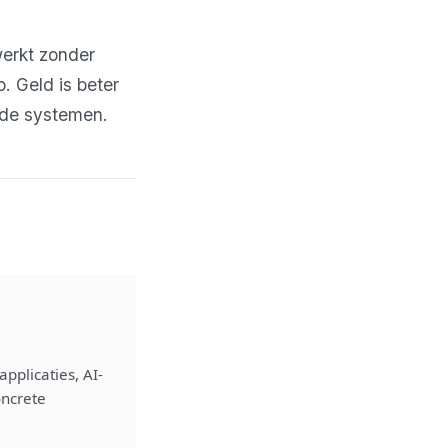
werkt zonder
. Geld is beter
nde systemen.
pplicaties, AI-
oncrete