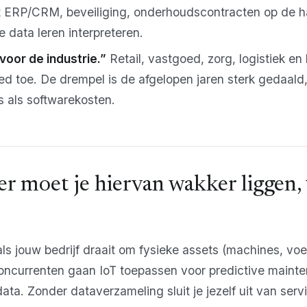
et ERP/CRM, beveiliging, onderhoudscontracten op de 
 data leren interpreteren.
 voor de industrie.”
Retail, vastgoed, zorg, logistiek e
ed toe. De drempel is de afgelopen jaren sterk gedaald
s als softwarekosten.
r moet je hiervan wakker liggen,
ls jouw bedrijf draait om fysieke assets (machines, voer
 concurrenten gaan IoT toepassen voor predictive maint
data. Zonder dataverzameling sluit je jezelf uit van ser