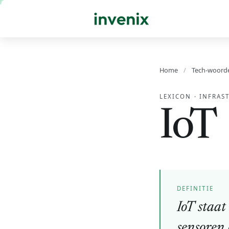
Home
/
Tech-woord
LEXICON
·
INFRAS
IoT
DEFINITIE
IoT staat
sensoren 