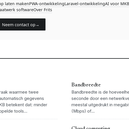
pp laten maken
PWA-ontwikkeling
Laravel-ontwikkeling
AI voor MK
aatwerk software
Over Frits
Neem contact op
→
Bandbreedte
praak waarmee twee
Bandbreedte is de hoeveelhe
automatisch gegevens
seconde door een netwerkve
KB betekent dat: minder
meestal uitgedrukt in megab
pelde tools...
(Mbps) of...
Cloud computing