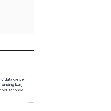
B
id data die per
rbinding kan,
it per seconde