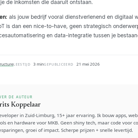
je de inkomsten die daaruit ontstaan.
en:
als jouw bedrijf vooral dienstverlenend en digitaal 
IoT is dan een nice-to-have, geen strategisch onderwerp
cesautomatisering en data-integratie tussen je bestaa
tructure
3 min
21 mei 2026
LEESTIJD
GEPUBLICEERD
VER DE AUTEUR
rits Koppelaar
eveloper in Zuid-Limburg, 15+ jaar ervaring. Ik bouw apps, weba
ools en hardware voor MKB. Geen shiny tech, maar code voor c
sparingen, groei of impact. Scherpe prijzen + snelle levertijd.