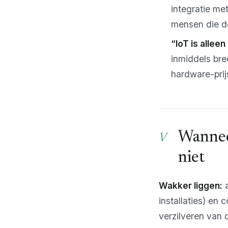
integratie m
mensen die de
“IoT is alleen
inmiddels bre
hardware-prij
Wannee
niet
Wakker liggen:
a
installaties) en
verzilveren van 