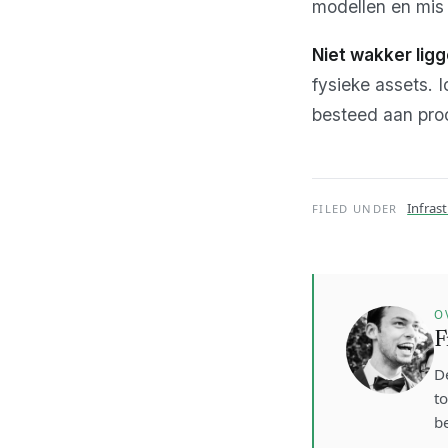
modellen en mis 
Niet wakker ligg
fysieke assets. 
besteed aan pro
Infras
FILED UNDER
O
F
D
t
be