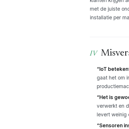
klanten krijgen 
met de juiste o
installatie per
Misver
“IoT betekent
gaat het om i
productiemach
“Het is gewo
verwerkt en 
levert weinig 
“Sensoren ins