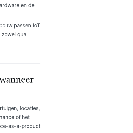
hardware en de
n bouw passen IoT
, zowel qua
 wanneer
tuigen, locaties,
enance of het
vice-as-a-product