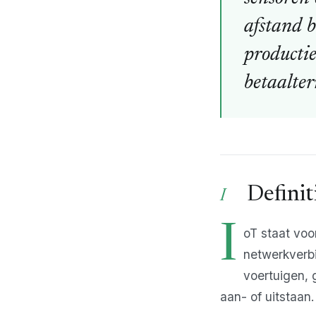
afstand 
productie
betaalter
Definit
I
oT staat voo
netwerkverbi
voertuigen,
aan- of uitstaan