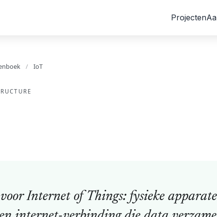
Projecten
Aa
enboek
/
IoT
TRUCTURE
 voor Internet of Things: fysieke apparat
en internet-verbinding die data verzame