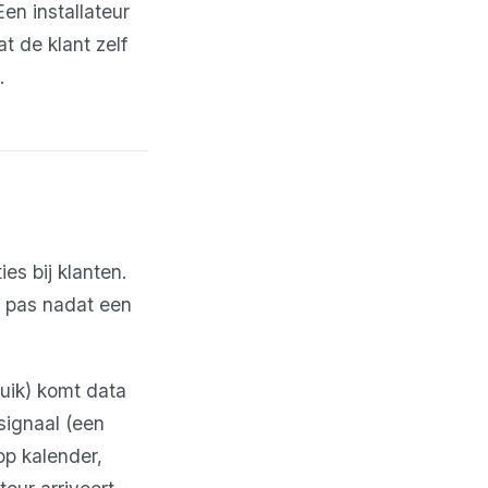
en installateur
t de klant zelf
.
ies bij klanten.
f pas nadat een
ruik) komt data
signaal (een
op kalender,