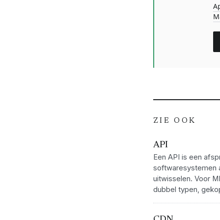
A
M
ZIE OOK
API
Een API is een afs
softwaresystemen 
uitwisselen. Voor M
dubbel typen, gekop
CDN