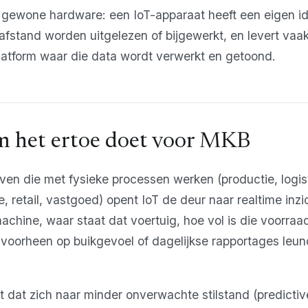
 gewone hardware: een IoT-apparaat heeft een eigen ide
afstand worden uitgelezen of bijgewerkt, en levert vaa
latform waar die data wordt verwerkt en getoond.
 het ertoe doet voor MKB
en die met fysieke processen werken (productie, logist
e, retail, vastgoed) opent IoT de deur naar realtime inz
achine, waar staat dat voertuig, hoe vol is die voorraa
 voorheen op buikgevoel of dagelijkse rapportages leu
.
t dat zich naar minder onverwachte stilstand (predicti