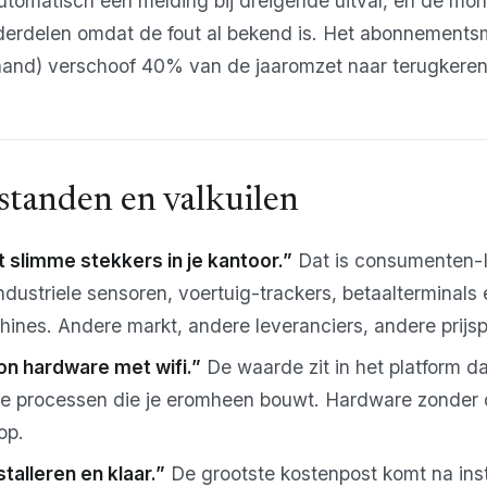
automatisch een melding bij dreigende uitval, en de mont
nderdelen omdat de fout al bekend is. Het abonnements
 maand) verschoof 40% van de jaaromzet naar terugkere
standen en valkuilen
 slimme stekkers in je kantoor.”
Dat is consumenten-
ndustriele sensoren, voertuig-trackers, betaalterminals 
ines. Andere markt, andere leveranciers, andere prijs
on hardware met wifi.”
De waarde zit in het platform d
de processen die je eromheen bouwt. Hardware zonder
op.
talleren en klaar.”
De grootste kostenpost komt na insta