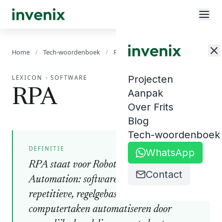
Home
/
Tech-woordenboek
/
RPA
Projecten
LEXICON
·
SOFTWARE
RPA
Aanpak
Over Frits
Blog
Tech-woordenboek
DEFINITIE
WhatsApp
RPA staat voor Robotic Process
Contact
Automation: software-robots die
repetitieve, regelgebaseerde
computertaken automatiseren door