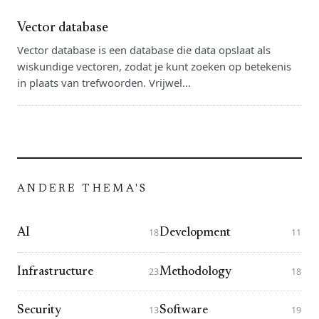
Vector database
Vector database is een database die data opslaat als
wiskundige vectoren, zodat je kunt zoeken op betekenis
in plaats van trefwoorden. Vrijwel...
ANDERE THEMA'S
AI
18
Development
11
Infrastructure
23
Methodology
18
Security
13
Software
19