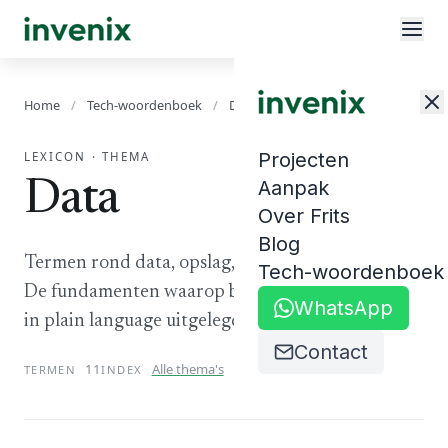
Home
/
Tech-woordenboek
/
Data
Projecten
LEXICON · THEMA
Aanpak
Data
Over Frits
Blog
Termen rond data, opslag, verwerking en analyse.
Tech-woordenboek
De fundamenten waarop bedrijfssoftware draait,
WhatsApp
in plain language uitgelegd.
Contact
11
Alle thema's
TERMEN
INDEX