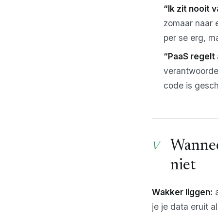
“Ik zit nooit
zomaar naar e
per se erg, m
“PaaS regelt 
verantwoordel
code is gesc
Wannee
niet
Wakker liggen:
a
je je data eruit 