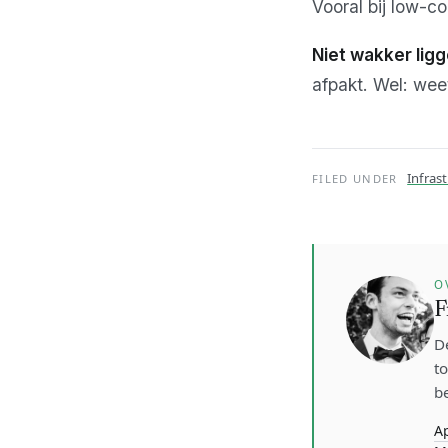
Vooral bij low-c
Niet wakker ligg
afpakt. Wel: wee
Infras
FILED UNDER
O
F
D
t
be
A