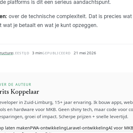
ode platforms is dit een serieus aandachtspunt.
en:
over de technische complexiteit. Dat is precies wat
t wat je betaalt en wat je kunt opzeggen.
tructure
3 min
21 mei 2026
LEESTIJD
GEPUBLICEERD
VER DE AUTEUR
rits Koppelaar
eveloper in Zuid-Limburg, 15+ jaar ervaring. Ik bouw apps, weba
ools en hardware voor MKB. Geen shiny tech, maar code voor c
sparingen, groei of impact. Scherpe prijzen + snelle levertijd.
pp laten maken
PWA-ontwikkeling
Laravel-ontwikkeling
AI voor MK