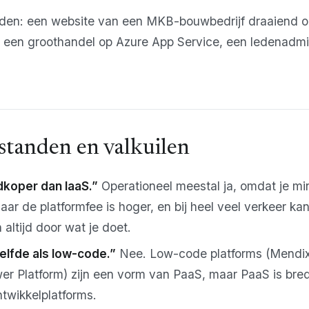
den: een website van een MKB-bouwbedrijf draaiend o
r een groothandel op Azure App Service, een ledenadmin
standen en valkuilen
dkoper dan IaaS.”
Operationeel meestal ja, omdat je m
aar de platformfee is hoger, en bij heel veel verkeer ka
 altijd door wat je doet.
elfde als low-code.”
Nee. Low-code platforms (Mendix
er Platform) zijn een vorm van PaaS, maar PaaS is bre
ntwikkelplatforms.