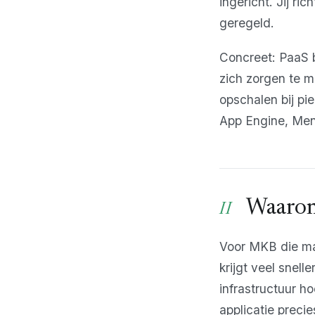
ingericht. Jij ri
geregeld.
Concreet: PaaS b
zich zorgen te 
opschalen bij pi
App Engine, Men
Waarom
Voor MKB die maa
krijgt veel snel
infrastructuur ho
applicatie preci