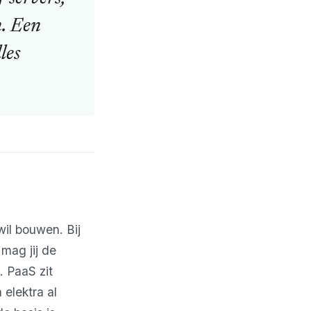
n. Een
les
wil bouwen. Bij
 mag jij de
. PaaS zit
elektra al