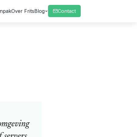
npak
Over Frits
Blog
Contact
-omgeving
 servers,