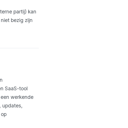
erne partij) kan
iet bezig zijn
en
en SaaS-tool
d een werkende
, updates,
 op