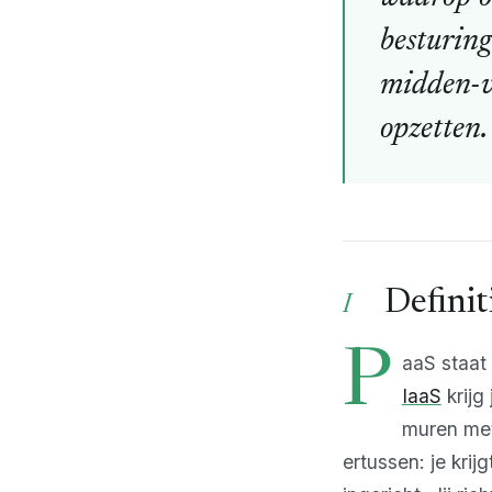
besturing
midden-v
opzetten.
Definit
P
aaS staat 
IaaS
krijg
muren met
ertussen: je kri