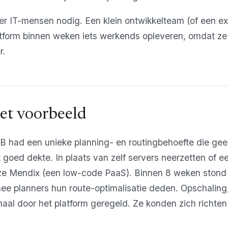
r IT-mensen nodig. Een klein ontwikkelteam (of een ext
form binnen weken iets werkends opleveren, omdat ze n
r.
et voorbeeld
B had een unieke planning- en routingbehoefte die ge
goed dekte. In plaats van zelf servers neerzetten of e
 ze Mendix (een low-code PaaS). Binnen 8 weken ston
ee planners hun route-optimalisatie deden. Opschaling
emaal door het platform geregeld. Ze konden zich richten