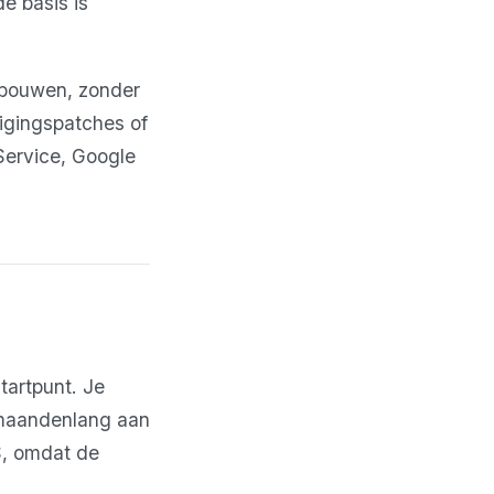
de basis is
s bouwen, zonder
igingspatches of
Service, Google
tartpunt. Je
t maandenlang aan
aS, omdat de