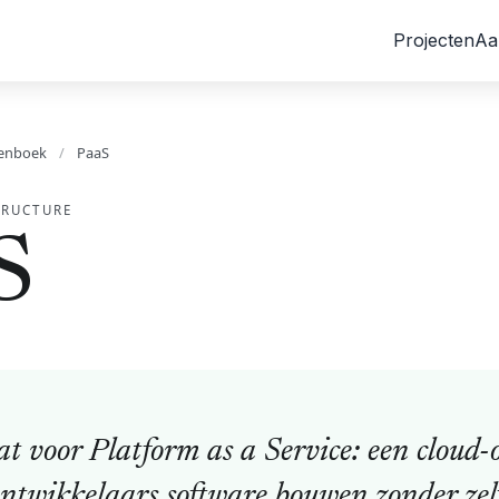
Projecten
Aa
enboek
/
PaaS
TRUCTURE
S
t voor Platform as a Service: een cloud
twikkelaars software bouwen zonder zelf