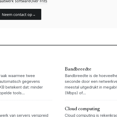
aatwerk software
Over Frits
Neem contact op
→
Bandbreedte
praak waarmee twee
Bandbreedte is de hoeveelhe
automatisch gegevens
seconde door een netwerkve
KB betekent dat: minder
meestal uitgedrukt in megab
pelde tools...
(Mbps) of...
Cloud computing
werk van servers verspreid
Cloud computing is rekenkrac