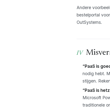
Andere voorbeel
bestelportal voo
OutSystems.
Misver
“PaaS is goe
nodig hebt. M
stijgen. Reken
“PaaS is hetz
Microsoft Pow
traditionele o