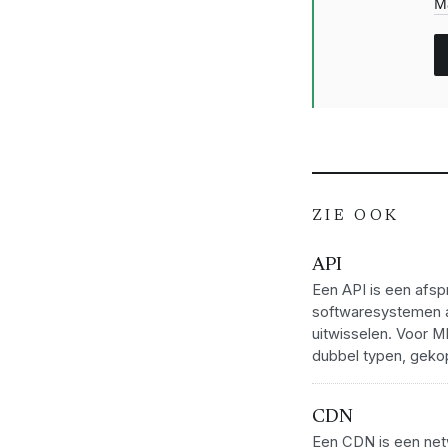
M
ZIE OOK
API
Een API is een afs
softwaresystemen 
uitwisselen. Voor M
dubbel typen, gekop
CDN
Een CDN is een net