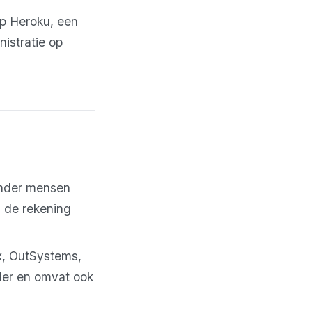
p Heroku, een
istratie op
inder mensen
n de rekening
, OutSystems,
der en omvat ook