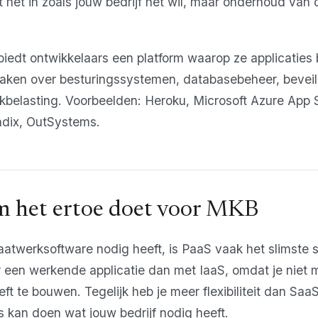
cht het in zoals jouw bedrijf het wil, maar onderhoud van 
iedt ontwikkelaars een platform waarop ze applicatie
maken over besturingssystemen, databasebeheer, beveil
ekbelasting. Voorbeelden: Heroku, Microsoft Azure App 
dix, OutSystems.
 het ertoe doet voor MKB
twerksoftware nodig heeft, is PaaS vaak het slimste s
ler een werkende applicatie dan met IaaS, omdat je nie
eft te bouwen. Tegelijk heb je meer flexibiliteit dan Sa
es kan doen wat jouw bedrijf nodig heeft.