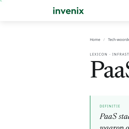
Home
/
Tech-woord
LEXICON
·
INFRAS
Paa
DEFINITIE
PaaS staa
waarop on