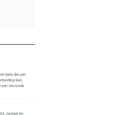
id data die per
rbinding kan,
it per seconde
ht, opslag en