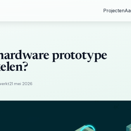
Projecten
Aa
 hardware prototype
elen?
werkt
21 mei 2026