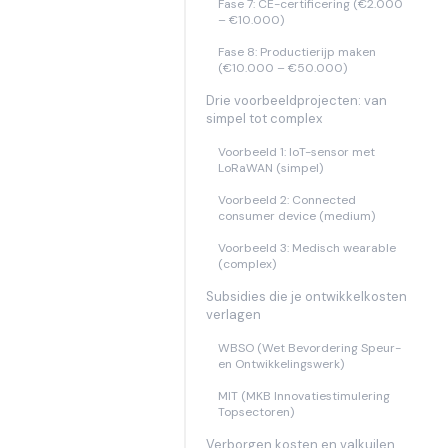
Fase 7: CE-certificering (€2.000
– €10.000)
Fase 8: Productierijp maken
(€10.000 – €50.000)
Drie voorbeeldprojecten: van
simpel tot complex
Voorbeeld 1: IoT-sensor met
LoRaWAN (simpel)
Voorbeeld 2: Connected
consumer device (medium)
Voorbeeld 3: Medisch wearable
(complex)
Subsidies die je ontwikkelkosten
verlagen
WBSO (Wet Bevordering Speur-
en Ontwikkelingswerk)
MIT (MKB Innovatiestimulering
Topsectoren)
Verborgen kosten en valkuilen