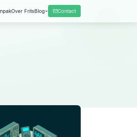
npak
Over Frits
Blog
Contact