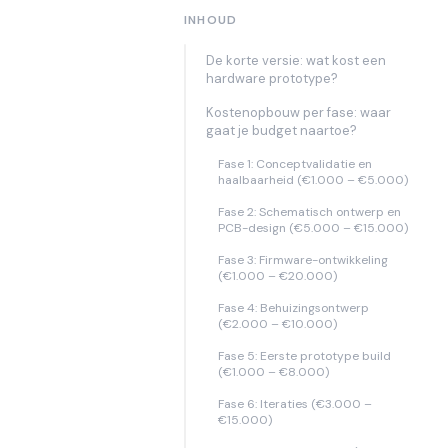
INHOUD
De korte versie: wat kost een
hardware prototype?
Kostenopbouw per fase: waar
gaat je budget naartoe?
Fase 1: Conceptvalidatie en
haalbaarheid (€1.000 – €5.000)
Fase 2: Schematisch ontwerp en
PCB-design (€5.000 – €15.000)
Fase 3: Firmware-ontwikkeling
(€1.000 – €20.000)
Fase 4: Behuizingsontwerp
(€2.000 – €10.000)
Fase 5: Eerste prototype build
(€1.000 – €8.000)
Fase 6: Iteraties (€3.000 –
€15.000)