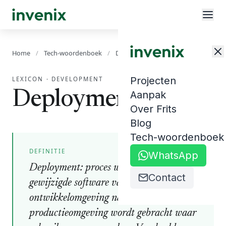
Home
/
Tech-woordenboek
/
Deployment
Projecten
LEXICON
·
DEVELOPMENT
Deployment
Aanpak
Over Frits
Blog
Tech-woordenboek
DEFINITIE
WhatsApp
Deployment: proces waarmee nieuwe of
Contact
gewijzigde software vanuit de
ontwikkelomgeving naar de
productieomgeving wordt gebracht waar