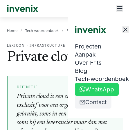
Home
/
Tech-woordenboek
/
Private cloud
Projecten
LEXICON
·
INFRASTRUCTURE
Private cloud
Aanpak
Over Frits
Blog
Tech-woordenboek
DEFINITIE
WhatsApp
Private cloud is een cloud-omgeving die
Contact
exclusief voor een organisatie wordt
gebruikt, soms in een eigen datacenter,
soms bij een leverancier maar dan met